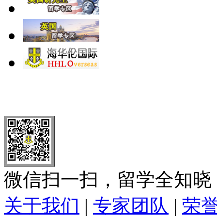
北 京
上 海
广 洲
南 京
大 连
武 汉
青 岛
全国免费电话：
400-646-8802
北京海华伦电话：
010-5869 8
微信扫一扫，留学全知晓
关于我们
|
专家团队
|
荣