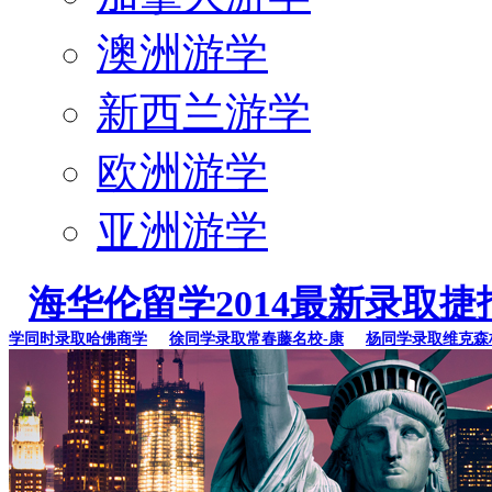
澳洲游学
新西兰游学
欧洲游学
亚洲游学
海华伦留学2014最新录取捷
同时录取哈佛商学
徐同学录取常春藤名校-康
杨同学录取维克森林大