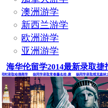
澳洲游学
新西兰游学
欧洲游学
亚洲游学
海华伦留学2014最新录取捷
时录取哈佛商学
徐同学录取常春藤名校-康
杨同学录取维克森林大学