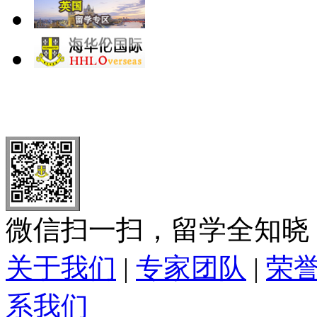
北 京
上 海
广 洲
南 京
大 连
武 汉
青 岛
全国免费电话：
400-646-8802
北京海华伦电话：
010-5869 8
微信扫一扫，留学全知晓
关于我们
|
专家团队
|
荣
系我们