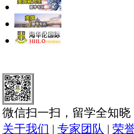
北 京
上 海
广 洲
南 京
大 连
武 汉
青 岛
全国免费电话：
400-646-8802
北京海华伦电话：
010-5869 8
微信扫一扫，留学全知晓
关于我们
|
专家团队
|
荣