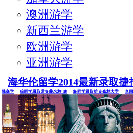
澳洲游学
新西兰游学
欧洲游学
亚洲游学
海华伦留学2014最新录取捷
商学
徐同学录取常春藤名校-康
杨同学录取维克森林大学
李同学