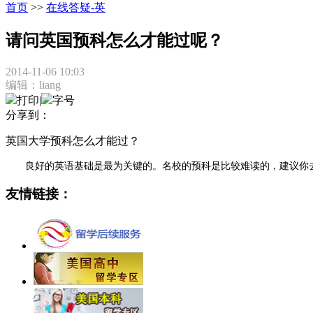
首页
>>
在线答疑-英
请问英国预科怎么才能过呢？
2014-11-06 10:03
编辑：liang
打印
|
字号
分享到：
英国大学预科怎么才能过？
良好的英语基础是最为关键的。名校的预科是比较难读的，建议你去
友情链接：