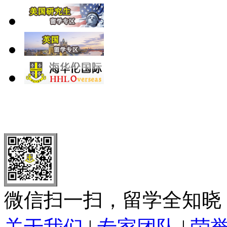
北 京
上 海
广 洲
南 京
大 连
武 汉
青 岛
全国免费电话：
400-646-8802
北京海华伦电话：
010-5869 8
微信扫一扫，留学全知晓