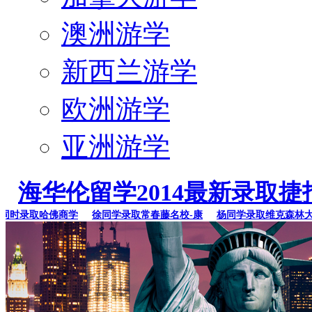
澳洲游学
新西兰游学
欧洲游学
亚洲游学
海华伦留学2014最新录取捷
时录取哈佛商学
徐同学录取常春藤名校-康
杨同学录取维克森林大学