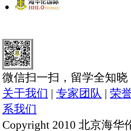
北 京
上 海
广 洲
南 京
大 连
武 汉
青 岛
全国免费电话：
400-646-8802
北京海华伦电话：
010-5869 8
微信扫一扫，留学全知晓
关于我们
|
专家团队
|
荣
系我们
Copyright 2010 