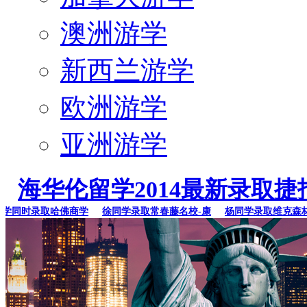
澳洲游学
新西兰游学
欧洲游学
亚洲游学
海华伦留学2014最新录取捷
同时录取哈佛商学
徐同学录取常春藤名校-康
杨同学录取维克森林大