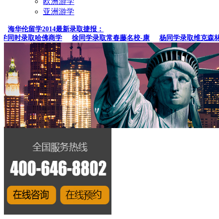
欧洲游学
亚洲游学
海华伦留学2014最新录取捷报：
同时录取哈佛商学
徐同学录取常春藤名校-康
杨同学录取维克森林大