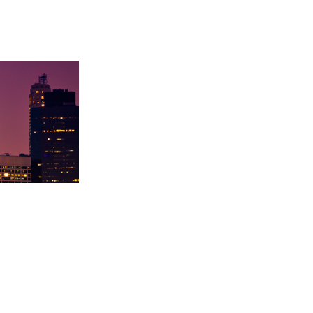
取卡内基梅陇大
徐同学录取里海大学！