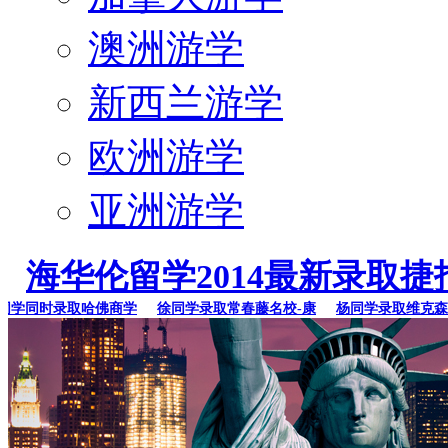
澳洲游学
新西兰游学
欧洲游学
亚洲游学
海华伦留学2014最新录取捷
学同时录取哈佛商学
徐同学录取常春藤名校-康
杨同学录取维克森林