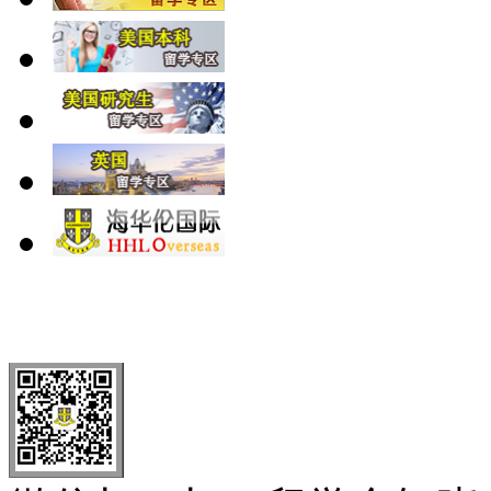
北 京
上 海
广 洲
南 京
大 连
武 汉
青 岛
全国免费电话：
400-646-8802
北京海华伦电话：
010-5869 8