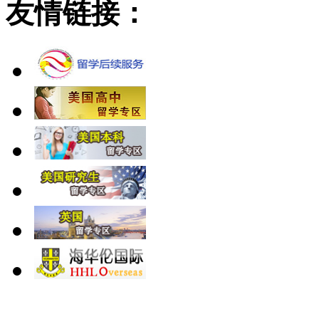
友情链接：
北 京
上 海
广 洲
南 京
大 连
武 汉
青 岛