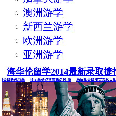
澳洲游学
新西兰游学
欧洲游学
亚洲游学
海华伦留学2014最新录取捷
录取哈佛商学
徐同学录取常春藤名校-康
杨同学录取维克森林大学