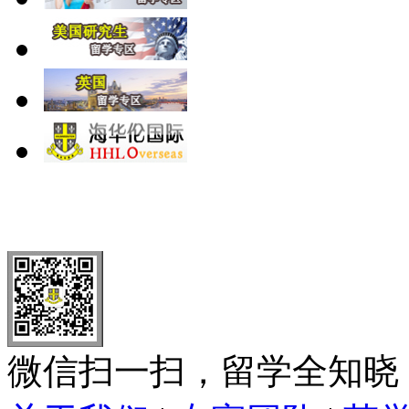
北 京
上 海
广 洲
南 京
大 连
武 汉
青 岛
全国免费电话：
400-646-8802
北京海华伦电话：
010-5869 8
微信扫一扫，留学全知晓