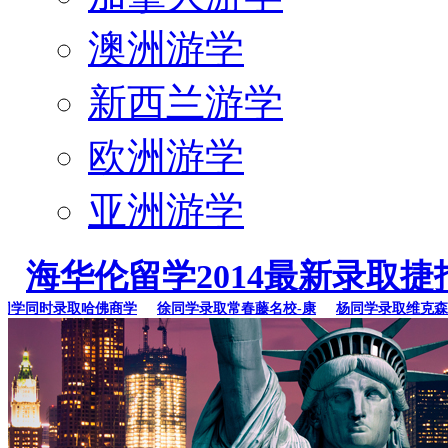
澳洲游学
新西兰游学
欧洲游学
亚洲游学
海华伦留学2014最新录取捷
同时录取哈佛商学
徐同学录取常春藤名校-康
杨同学录取维克森林