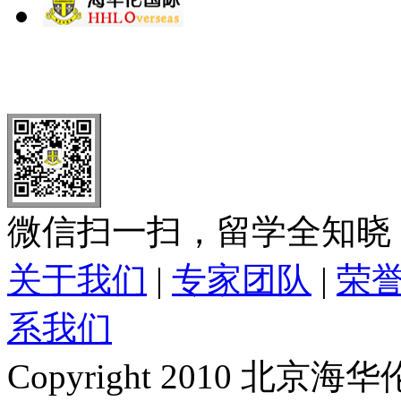
北 京
上 海
广 洲
南 京
大 连
武 汉
青 岛
全国免费电话：
400-646-8802
北京海华伦电话：
010-5869 8
微信扫一扫，留学全知晓
关于我们
|
专家团队
|
荣
系我们
Copyright 2010 