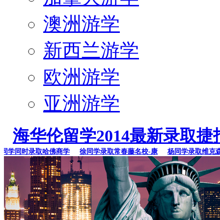
澳洲游学
新西兰游学
欧洲游学
亚洲游学
海华伦留学2014最新录取捷
学同时录取哈佛商学
徐同学录取常春藤名校-康
杨同学录取维克森林