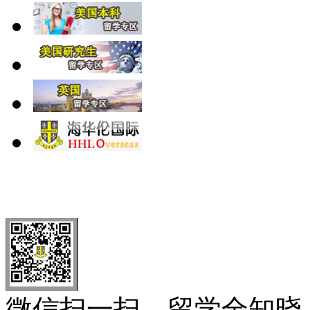
北 京
上 海
广 洲
南 京
大 连
武 汉
青 岛
全国免费电话：
400-646-8802
北京海华伦电话：
010-5869 8
微信扫一扫，留学全知晓