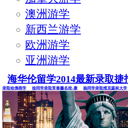
澳洲游学
新西兰游学
欧洲游学
亚洲游学
海华伦留学2014最新录取捷
取哈佛商学
徐同学录取常春藤名校-康
杨同学录取维克森林大学