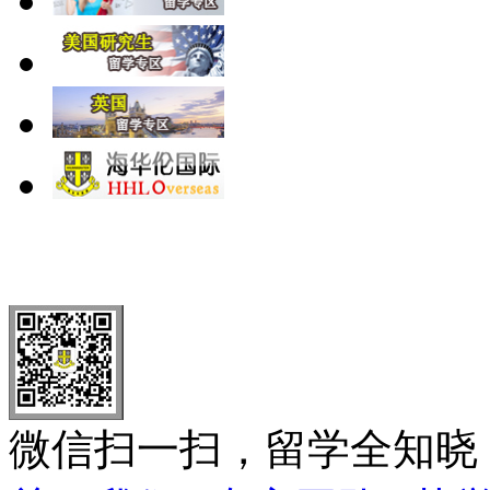
北 京
上 海
广 洲
南 京
大 连
武 汉
青 岛
全国免费电话：
400-646-8802
北京海华伦电话：
010-5869 8
微信扫一扫，留学全知晓