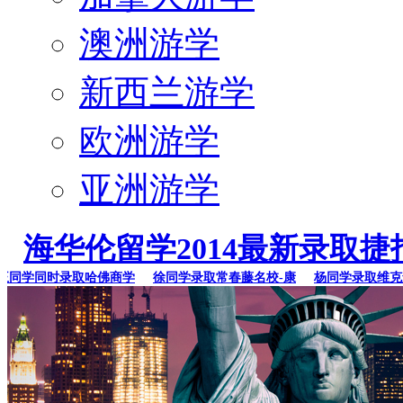
澳洲游学
新西兰游学
欧洲游学
亚洲游学
海华伦留学2014最新录取捷
学同时录取哈佛商学
徐同学录取常春藤名校-康
杨同学录取维克森