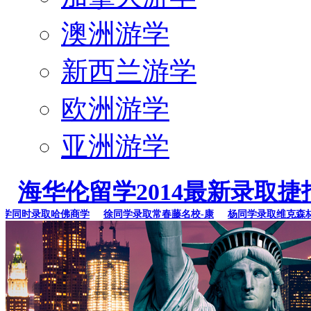
澳洲游学
新西兰游学
欧洲游学
亚洲游学
海华伦留学2014最新录取捷
同时录取哈佛商学
徐同学录取常春藤名校-康
杨同学录取维克森林大