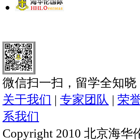
北 京
上 海
广 洲
南 京
大 连
武 汉
青 岛
全国免费电话：
400-646-8802
北京海华伦电话：
010-5869 8
微信扫一扫，留学全知晓
关于我们
|
专家团队
|
荣
系我们
Copyright 2010 