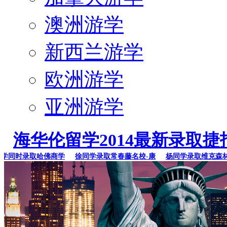
澳洲游学
新西兰游学
欧洲游学
亚洲游学
海华伦留学2014最新录取捷
同时录取哈佛商学
徐同学录取常春藤名校-康
杨同学录取维克森林大