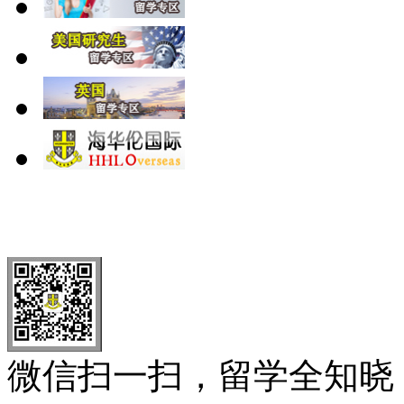
北 京
上 海
广 洲
南 京
大 连
武 汉
青 岛
全国免费电话：
400-646-8802
北京海华伦电话：
010-5869 8
微信扫一扫，留学全知晓