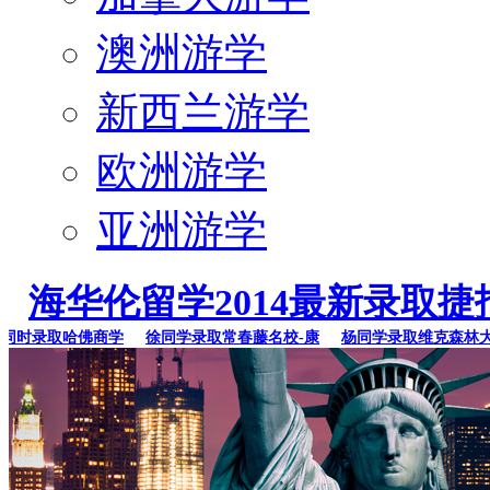
澳洲游学
新西兰游学
欧洲游学
亚洲游学
海华伦留学2014最新录取捷
时录取哈佛商学
徐同学录取常春藤名校-康
杨同学录取维克森林大学