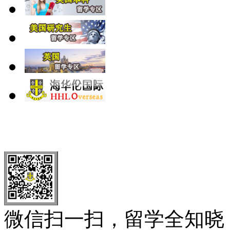
北 京
上 海
广 洲
南 京
大 连
武 汉
青 岛
全国免费电话：
400-646-8802
北京海华伦电话：
010-5869 8
微信扫一扫，留学全知晓