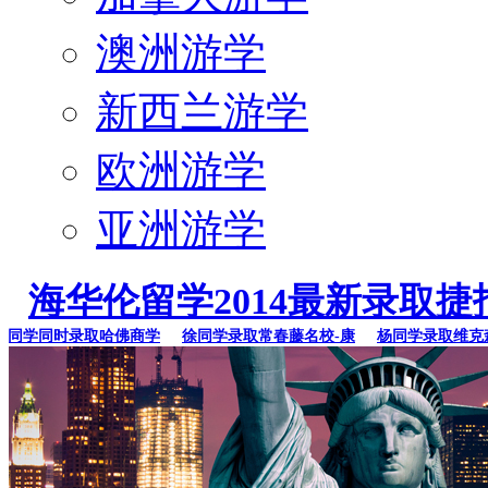
澳洲游学
新西兰游学
欧洲游学
亚洲游学
海华伦留学2014最新录取捷
学同时录取哈佛商学
徐同学录取常春藤名校-康
杨同学录取维克森林