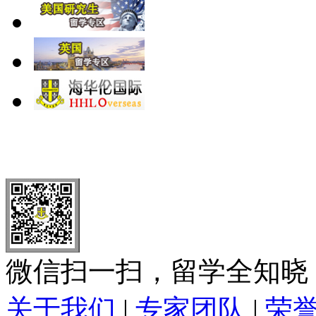
北 京
上 海
广 洲
南 京
大 连
武 汉
青 岛
全国免费电话：
400-646-8802
北京海华伦电话：
010-5869 8
微信扫一扫，留学全知晓
关于我们
|
专家团队
|
荣