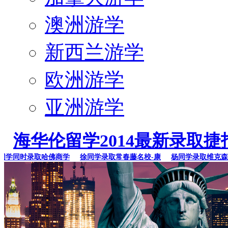
澳洲游学
新西兰游学
欧洲游学
亚洲游学
海华伦留学2014最新录取捷
同时录取哈佛商学
徐同学录取常春藤名校-康
杨同学录取维克森林