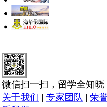
北 京
上 海
广 洲
南 京
大 连
武 汉
青 岛
全国免费电话：
400-646-8802
北京海华伦电话：
010-5869 8
微信扫一扫，留学全知晓
关于我们
|
专家团队
|
荣