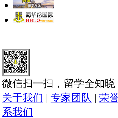
北 京
上 海
广 洲
南 京
大 连
武 汉
青 岛
全国免费电话：
400-646-8802
北京海华伦电话：
010-5869 8
微信扫一扫，留学全知晓
关于我们
|
专家团队
|
荣
系我们