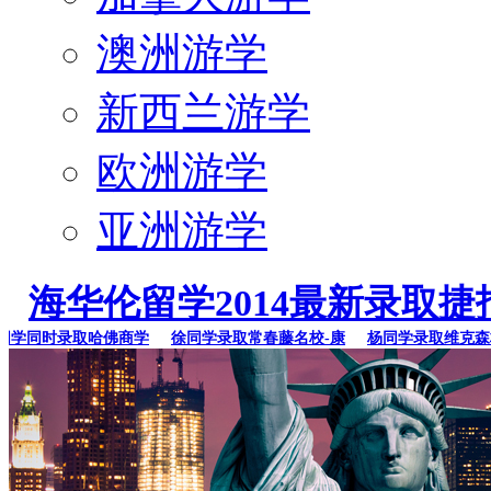
澳洲游学
新西兰游学
欧洲游学
亚洲游学
海华伦留学2014最新录取捷
同时录取哈佛商学
徐同学录取常春藤名校-康
杨同学录取维克森林