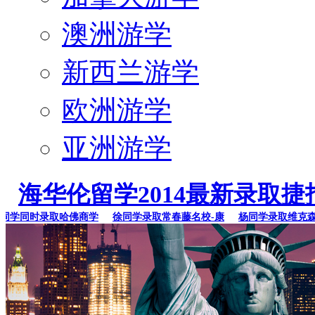
澳洲游学
新西兰游学
欧洲游学
亚洲游学
海华伦留学2014最新录取捷
学同时录取哈佛商学
徐同学录取常春藤名校-康
杨同学录取维克森林