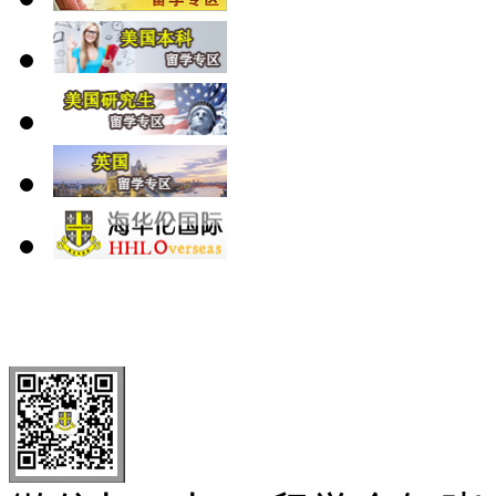
北 京
上 海
广 洲
南 京
大 连
武 汉
青 岛
全国免费电话：
400-646-8802
北京海华伦电话：
010-5869 8