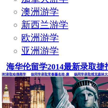
澳洲游学
新西兰游学
欧洲游学
亚洲游学
海华伦留学2014最新录取捷
录取哈佛商学
徐同学录取常春藤名校-康
杨同学录取维克森林大学