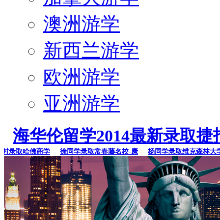
澳洲游学
新西兰游学
欧洲游学
亚洲游学
海华伦留学2014最新录取捷
录取哈佛商学
徐同学录取常春藤名校-康
杨同学录取维克森林大学