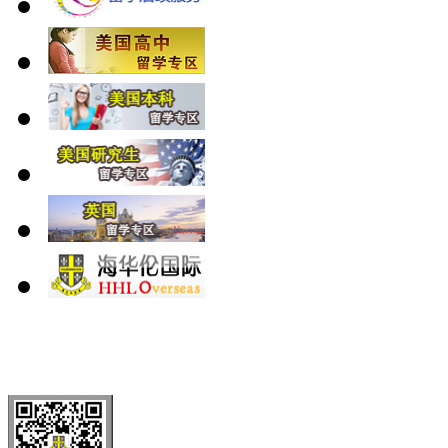
北 京
上 海
广 洲
南 京
大 连
武 汉
青 岛
全国免费电话：
400-646-8802
北京海华伦电话：
010-5869 8