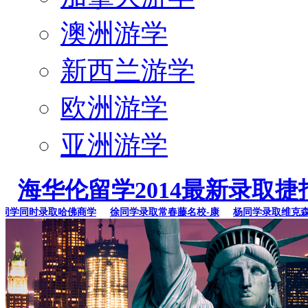
澳洲游学
新西兰游学
欧洲游学
亚洲游学
海华伦留学2014最新录取捷
学同时录取哈佛商学
徐同学录取常春藤名校-康
杨同学录取维克森林