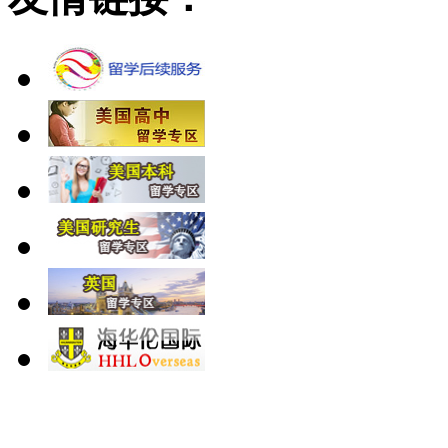
北 京
上 海
广 洲
南 京
大 连
武 汉
青 岛
全国免费电话：
400-646-8802
北京海华伦电话：
010-5869 8