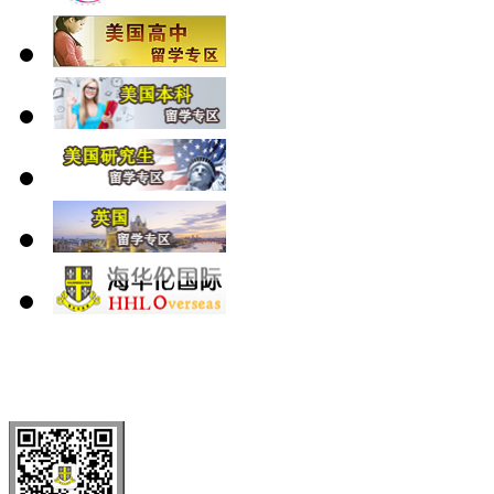
北 京
上 海
广 洲
南 京
大 连
武 汉
青 岛
全国免费电话：
400-646-8802
北京海华伦电话：
010-5869 8