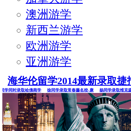
澳洲游学
新西兰游学
欧洲游学
亚洲游学
海华伦留学2014最新录取捷
学同时录取哈佛商学
徐同学录取常春藤名校-康
杨同学录取维克森林