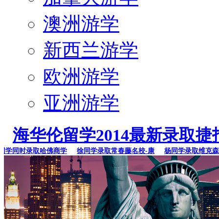
澳洲游学
新西兰游学
欧洲游学
亚洲游学
海华伦留学2014最新录取捷
同时录取哈佛商学
徐同学录取常春藤名校-康
杨同学录取维克森林