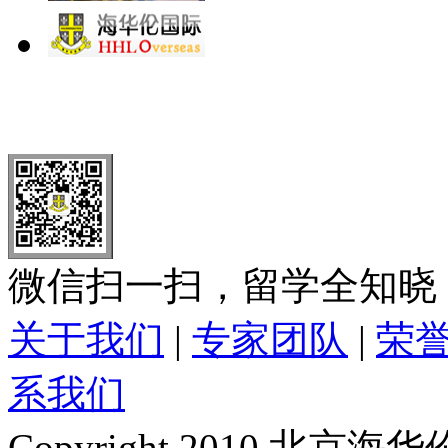
北 京
上 海
广 洲
南 京
大 连
武 汉
青 岛
全国免费电话：
400-646-8802
北京海华伦电话：
010-5869 8
微信扫一扫，留学全知晓
关于我们
|
专家团队
|
荣
系我们
Copyright 2010 