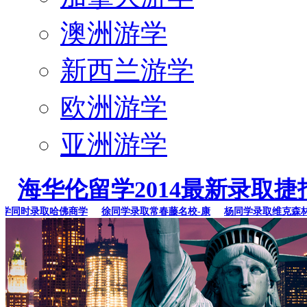
澳洲游学
新西兰游学
欧洲游学
亚洲游学
海华伦留学2014最新录取捷
同时录取哈佛商学
徐同学录取常春藤名校-康
杨同学录取维克森林大