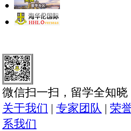
北 京
上 海
广 洲
南 京
大 连
武 汉
青 岛
全国免费电话：
400-646-8802
北京海华伦电话：
010-5869 8
微信扫一扫，留学全知晓
关于我们
|
专家团队
|
荣
系我们