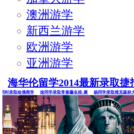
澳洲游学
新西兰游学
欧洲游学
亚洲游学
海华伦留学2014最新录取捷
时录取哈佛商学
徐同学录取常春藤名校-康
杨同学录取维克森林大学