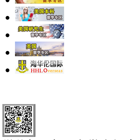
北 京
上 海
广 洲
南 京
大 连
武 汉
青 岛
全国免费电话：
400-646-8802
北京海华伦电话：
010-5869 8