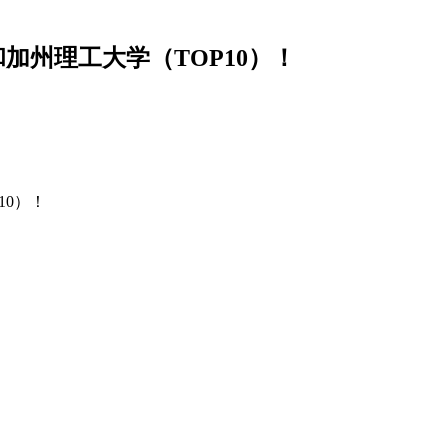
加州理工大学（TOP10）！
10）！