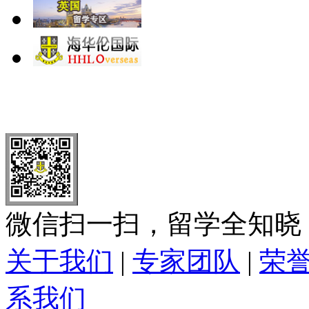
北 京
上 海
广 洲
南 京
大 连
武 汉
青 岛
全国免费电话：
400-646-8802
北京海华伦电话：
010-5869 8
微信扫一扫，留学全知晓
关于我们
|
专家团队
|
荣
系我们