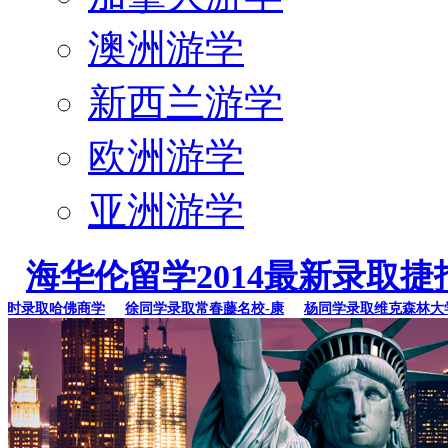
澳洲游学
新西兰游学
欧洲游学
亚洲游学
海华伦留学2014最新录取捷
录取哈佛商学
徐同学录取常春藤名校-康
杨同学录取维克森林大学