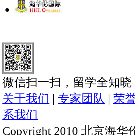
北 京
上 海
广 洲
南 京
大 连
武 汉
青 岛
全国免费电话：
400-646-8802
北京海华伦电话：
010-5869 8
微信扫一扫，留学全知晓
关于我们
|
专家团队
|
荣
系我们
Copyright 2010 