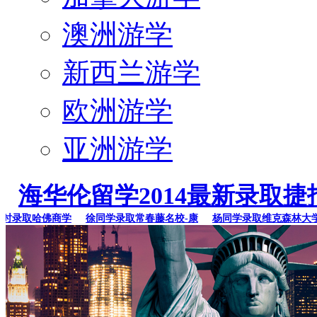
澳洲游学
新西兰游学
欧洲游学
亚洲游学
海华伦留学2014最新录取捷
录取哈佛商学
徐同学录取常春藤名校-康
杨同学录取维克森林大学