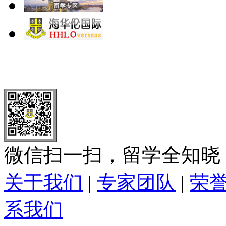
北 京
上 海
广 洲
南 京
大 连
武 汉
青 岛
全国免费电话：
400-646-8802
北京海华伦电话：
010-5869 8
微信扫一扫，留学全知晓
关于我们
|
专家团队
|
荣
系我们