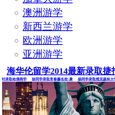
澳洲游学
新西兰游学
欧洲游学
亚洲游学
海华伦留学2014最新录取捷
录取哈佛商学
徐同学录取常春藤名校-康
杨同学录取维克森林大学