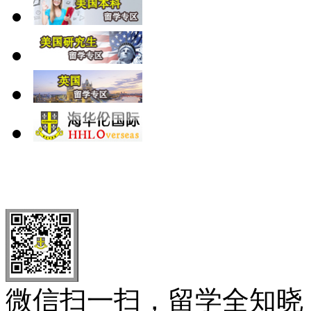
北 京
上 海
广 洲
南 京
大 连
武 汉
青 岛
全国免费电话：
400-646-8802
北京海华伦电话：
010-5869 8
微信扫一扫，留学全知晓