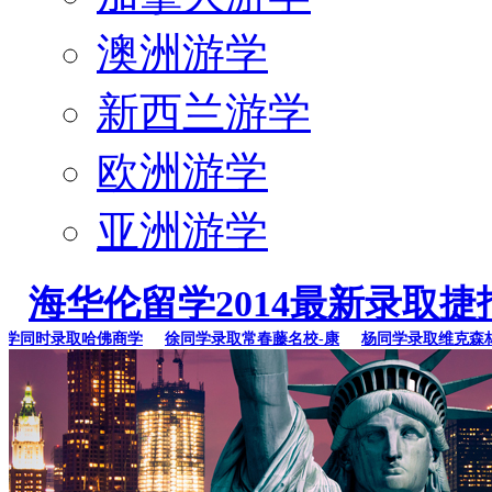
澳洲游学
新西兰游学
欧洲游学
亚洲游学
海华伦留学2014最新录取捷
同时录取哈佛商学
徐同学录取常春藤名校-康
杨同学录取维克森林大