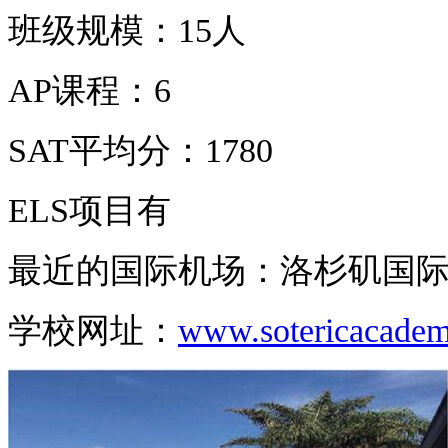
班级规模：
15
人
AP
课程：
6
SAT
平均分：
1780
ELS
项目有
最近的国际机场：洛杉矶国
学校网址：
www.sotericacadem