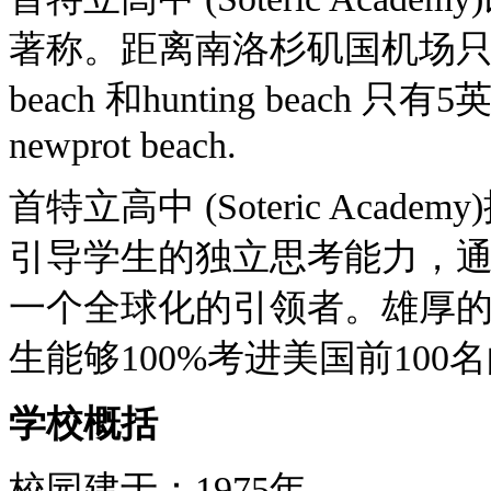
著称。距离南洛杉矶国机场
beach
和
hunting beach
只有
5
newprot beach.
首特立高中
(Soteric Academy)
引导学生的独立思考能力，
一个全球化的引领者。雄厚
生能够
100%
考进美国前
100
名
学校概括
校园建于：
1975
年