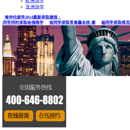
欧洲游学
亚洲游学
海华伦留学2014最新录取捷报：
学同时录取哈佛商学
徐同学录取常春藤名校-康
杨同学录取维克森