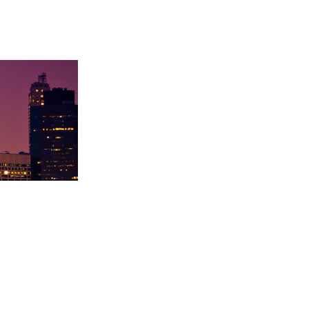
录取卡内基梅陇大
徐同学录取里海大学！