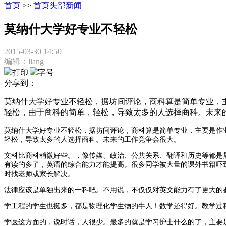
首页
>>
首页头部新闻
莫纳什大学好专业不轻松
2015-03-30 14:50
编辑：liang
打印
|
字号
分享到：
莫纳什大学好专业不轻松，据坊间评论，商科算是简单专业，
轻松，由于商科的简单，轻松，导致太多的人选择商科。未来
莫纳什大学
好专业不轻松，据坊间评论
，商科算是
简单专业，
主要是
作
轻松，导致太多的人选择商科。未来的工作竞争会很大。
文科比商科稍微好些。
，像传媒、政治、公共关系、翻译
和
历史等都是
有读的多了，英语的综合能力才能提高。很多同学被大量的课外书籍吓
时找老师或家长解决。
法律应该是单独出来的一科吧。不用说，不仅仅对英文能力有了更大的
学工程的学生也挺多，都是物理化学生物的牛人！数学还得好。教学过
学医这方面的，说时话，人很少。最多的就是学习护士什么的了，主要