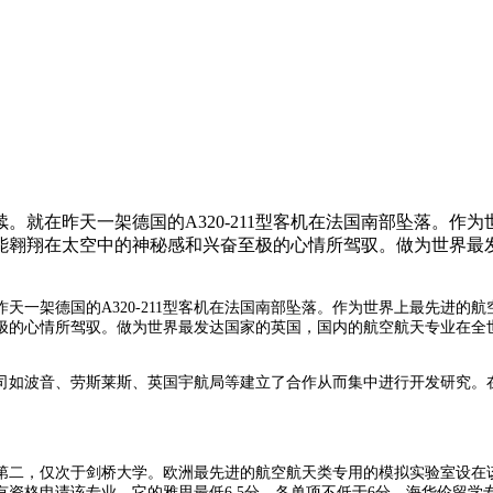
延续。就在昨天一架德国的A320-211型客机在法国南部坠落
能翱翔在太空中的神秘感和兴奋至极的心情所驾驭。做为世界最
昨天一架德国的
A320-211
型客机在法国南部坠落
。
作为世界上最先进的航
极的心情所驾驭。
做为世界最发达国家的英国，国内的航空航天专业在全
司如波音、劳斯莱斯、英国宇航局等建立了合作从而集中进行开发研究。
第二，仅次于剑桥大学。
欧洲最先进的航空航天类专用的模拟实验室
设在
有资格申请该专业，它的雅思
最低
6.5
分，各单项不低于
6
分。
海华伦留学