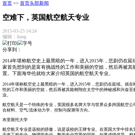
首页
>>
首页头部新闻
空难下，英国航空航天专业
2015-03-25 14:24
编辑：liang
打印
|
字号
分享到：
2014年堪称航空史上最黑暗的一年，进入2015年，悲剧仍在
家首先想到的是富有挑战性的工作和美丽的空姐，然后再被其
置。下面海华伦就给大家介绍英国的航空航天专业。
2014年堪称航空史上最黑暗的一年，进入
2015
年，悲剧仍在延续。
就在
性的工作
和美丽的空姐
，然后再被其能翱翔在太空中的神秘感和兴奋至
业。
航空航天是一个特殊的专业，
英国
很多名牌大学与世界众多
跨国航空公
合材料、空气
/
流体动力学、控制与探测等方向。
布里斯托大学
航空航天专业是该校的骄傲，
说是该校的王牌专业。
在英国大学中排名
于有工程专业、物理学专业、数学专业背景的同学，如果成绩优异，都