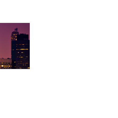
取卡内基梅陇大
徐同学录取里海大学！