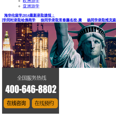
欧洲游学
亚洲游学
海华伦留学2014最新录取捷报：
学同时录取哈佛商学
徐同学录取常春藤名校-康
杨同学录取维克森林