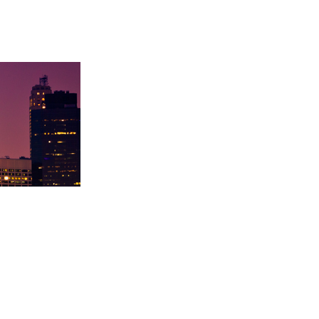
学录取卡内基梅陇大
徐同学录取里海大学！