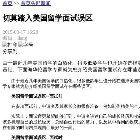
首页
>>
首页头部新闻
切莫踏入美国留学面试误区
2015-03-17 16:28
编辑：liang
打印
|
字号
分享到：
由于最近几年美国留学的白热化，很多低龄学生也开始在选择
基础。下面海华伦留学专家就为您介绍美国留学面试存在哪些
由于最近几年美国留学的白热化，很多低龄学生也开始在选择美国
学专家就为您介绍美国留学面试
存在哪些
误区。
美国留学面试误区
--
面试前
在
参加面试前
，
申请者及其家长
会做很多准备，
例如制作精美的
个
实际上，面试官更希望能够听到
，
申请者讲述自己的成长经历
和
收
该多梳理自己的成长经历，总结自己付出的努力
，
以及从中得到的收获
在有限的时间内展现自己最好的一面。
美国留学面试误区
--
面试时