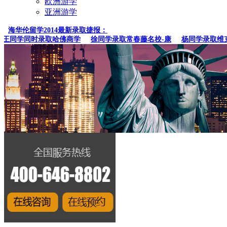
欧洲游学
亚洲游学
海华伦留学2014最新录取捷报：
同学同时录取哈佛商学
徐同学录取常春藤名校-康
杨同学录取维克森