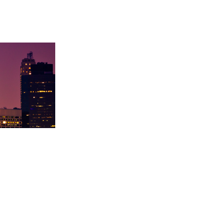
卡内基梅陇大
徐同学录取里海大学！