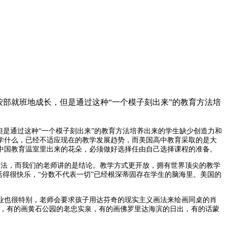
部就班地成长，但是通过这种“一个模子刻出来”的教育方法培
但是
通过这种
“一个模子刻出来”的教育
方法培养出来的学生缺少创造力和
学什么，已经不适应现在的教学发展趋势，
而美国高中教育采取的是大
中国教育温室里
出来的花朵，必须做好选择任由自己选择课程的准备。
方法，
而我们
的老师讲的是结论。
教学方式更开放，拥有世界顶尖的教学
得很快乐，“分数不代表一切”
已经根深蒂固存在学生的脑海里
。美国的
业也很特别，老师会要求孩子用达芬奇的现实主义画法来绘画同桌的肖
，有的画黄石公园的老忠实泉，有的画佛罗里达海滨的日出，有的话蒙