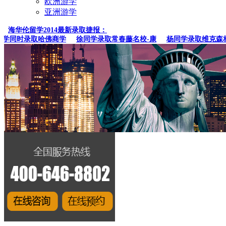
欧洲游学
亚洲游学
海华伦留学2014最新录取捷报：
同时录取哈佛商学
徐同学录取常春藤名校-康
杨同学录取维克森林大