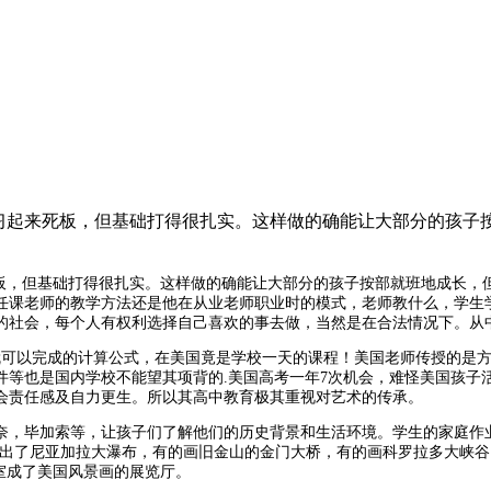
习起来死板，但基础打得很扎实。这样做的确能让大部分的孩子按
板，但基础打得很扎实。这样做的确能让大部分的孩子按部就班地成长，
任课老师的教学方法还是他在从业老师职业时的模式，老师教什么，学生
的社会，每个人有权利选择自己喜欢的事去做，当然是在合法情况下。从
就可以完成的
计算公式，
在美国竟是学校
一天
的课程！美国
老师传授的是
件等也是国内学校不能望其项背的
.
美国高考一年
7
次机会，难怪美国孩子活
会责任感及自力更生。所以其高中教育极其重视对艺术的传承。
奈，毕加索
等，让孩子们了解他们的历史背景和生活环境。学生的家庭作
出了尼亚加拉大瀑布，有的画旧金山的金门大桥，有的画科罗拉多大峡谷
室成了美国风景画的展览厅。