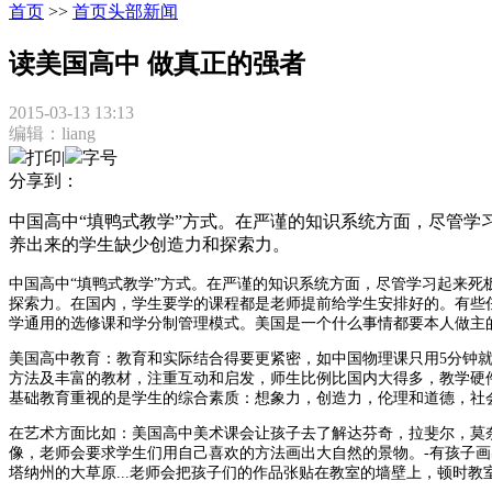
首页
>>
首页头部新闻
读美国高中 做真正的强者
2015-03-13 13:13
编辑：liang
打印
|
字号
分享到：
中国高中“填鸭式教学”方式。在严谨的知识系统方面，尽管学
养出来的学生缺少创造力和探索力。
中国高中“填鸭式教学”
方式
。在
严谨的知识系统方面，
尽管
学习起来
死
探索力。在国内，学生要学的课程都是老师提前给学生安排好的。有些
学通用的选修课和学分制管理模式。
美国是一个什么事情都要本人做主
美国高中教育：教育和实际结合得要更紧密
，
如中国
物理
课只用
5
分钟
方法及丰富的教材，注重互动和启发，师生比例比国内大得多，教学硬
基础教育重视的是学生的综合素质：想象力，创造力，伦理和道德，社
在艺术方面比如：美国高中美术课会让孩子
去
了解达芬奇，拉斐尔，莫
像，老师会要求学生们用自己喜欢的方法画出大自然的景物。
-
有孩子画
塔纳州的大草原
...
老师会把孩子们的作品张贴在教室的墙壁上，顿时教