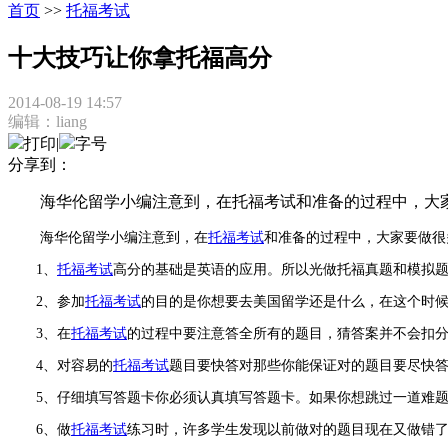
首页
>>
托福考试
十大技巧让你拿托福高分
2014-08-19 14:57
编辑：liang
打印
|
字号
分享到：
海华伦留学小编注意到，在托福考试和准备的过程中，大家
海华伦留学小编注意到，在
托福考试
和准备的过程中，大家要做很
1、
托福考试
高分的基础是英语的应用。所以光做托福真题和模拟
2、参加
托福考试
的目的是你想要去美国留学还是什么，在这个时
3、在
托福考试
的过程中要注意答全所有的题目，猜答案并不会扣
4、对容易的
托福考试
题目要快答对那些你能保证对的题目要尽快
5、仔细填写答题卡你必须认真填写答题卡。如果你想跳过一道难题
6、做
托福考试
练习时，许多学生发现以前做对的题目现在又做错