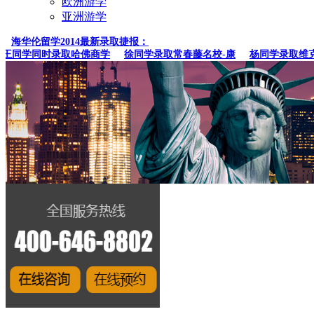
欧洲游学
亚洲游学
海华伦留学2014最新录取捷报：
同学同时录取哈佛商学
徐同学录取常春藤名校-康
杨同学录取维克森