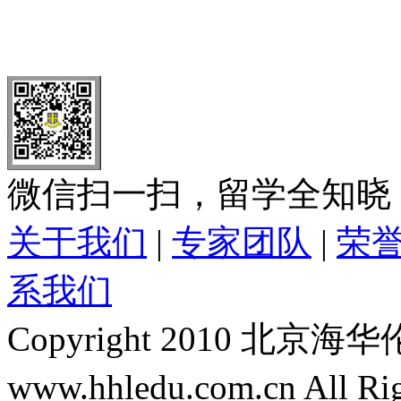
北 京
上 海
广 洲
南 京
大 连
武 汉
青 岛
全国免费电话：
400-646-8802
北京海华伦电话：
010-5869 8
微信扫一扫，留学全知晓
关于我们
|
专家团队
|
荣
系我们
Copyright 2010 
www.hhledu.com.cn All R