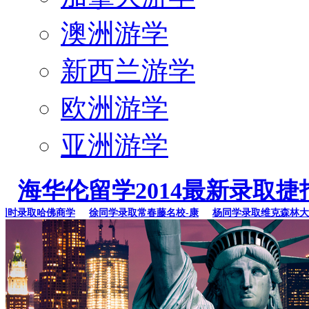
澳洲游学
新西兰游学
欧洲游学
亚洲游学
海华伦留学2014最新录取捷
录取哈佛商学
徐同学录取常春藤名校-康
杨同学录取维克森林大学