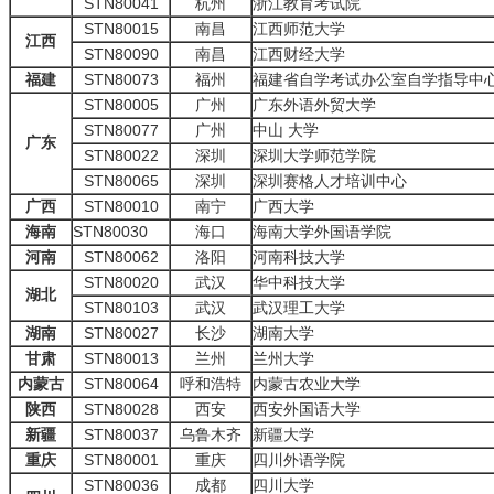
STN80041
杭州
浙江教育考试院
STN80015
南昌
江西师范大学
江西
STN80090
南昌
江西财经大学
福建
STN80073
福州
福建省自学考试办公室自学指导中
STN80005
广州
广东外语外贸大学
STN80077
广州
中山 大学
广东
STN80022
深圳
深圳大学师范学院
STN80065
深圳
深圳赛格人才培训中心
广西
STN80010
南宁
广西大学
海南
STN80030
海口
海南大学外国语学院
河南
STN80062
洛阳
河南科技大学
STN80020
武汉
华中科技大学
湖北
STN80103
武汉
武汉理工大学
湖南
STN80027
长沙
湖南大学
甘肃
STN80013
兰州
兰州大学
内蒙古
STN80064
呼和浩特
内蒙古农业大学
陕西
STN80028
西安
西安外国语大学
新疆
STN80037
乌鲁木齐
新疆大学
重庆
STN80001
重庆
四川外语学院
STN80036
成都
四川大学