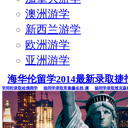
澳洲游学
新西兰游学
欧洲游学
亚洲游学
海华伦留学2014最新录取捷
学同时录取哈佛商学
徐同学录取常春藤名校-康
杨同学录取维克森林