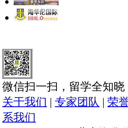
北 京
上 海
广 洲
南 京
大 连
武 汉
青 岛
全国免费电话：
400-646-8802
北京海华伦电话：
010-5869 8
微信扫一扫，留学全知晓
关于我们
|
专家团队
|
荣
系我们