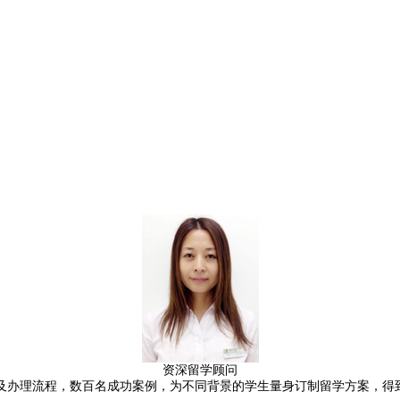
资深留学顾问
办理流程，数百名成功案例，为不同背景的学生量身订制留学方案，得