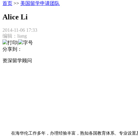
首页
>>
美国留学申请团队
Alice Li
2014-11-06 17:33
编辑：liang
打印
|
字号
分享到：
资深留学顾问
在海华伦工作多年，办理经验丰富，熟知各国教育体系、专业设置及