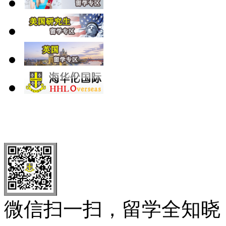
北 京
上 海
广 洲
南 京
大 连
武 汉
青 岛
全国免费电话：
400-646-8802
北京海华伦电话：
010-5869 8
微信扫一扫，留学全知晓