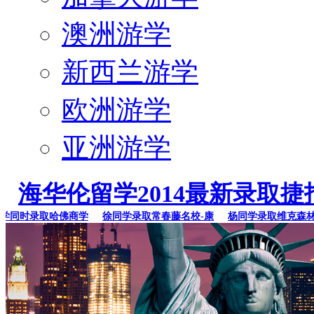
澳洲游学
新西兰游学
欧洲游学
亚洲游学
海华伦留学2014最新录取捷
同时录取哈佛商学
徐同学录取常春藤名校-康
杨同学录取维克森林大