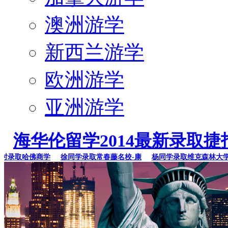
澳洲游学
新西兰游学
欧洲游学
亚洲游学
海华伦留学2014最新录取捷
录取哈佛商学
徐同学录取常春藤名校-康
杨同学录取维克森林大学