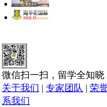
北 京
上 海
广 洲
南 京
大 连
武 汉
青 岛
全国免费电话：
400-646-8802
北京海华伦电话：
010-5869 8
微信扫一扫，留学全知晓
关于我们
|
专家团队
|
荣
系我们