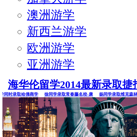
澳洲游学
新西兰游学
欧洲游学
亚洲游学
海华伦留学2014最新录取捷
同时录取哈佛商学
徐同学录取常春藤名校-康
杨同学录取维克森林大