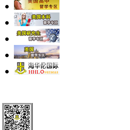
北 京
上 海
广 洲
南 京
大 连
武 汉
青 岛
全国免费电话：
400-646-8802
北京海华伦电话：
010-5869 8