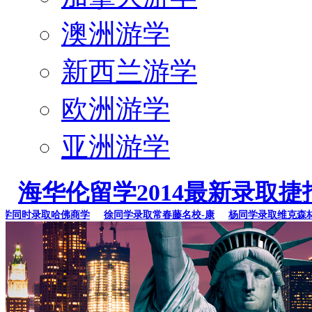
澳洲游学
新西兰游学
欧洲游学
亚洲游学
海华伦留学2014最新录取捷
同时录取哈佛商学
徐同学录取常春藤名校-康
杨同学录取维克森林大