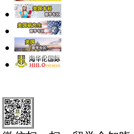
北 京
上 海
广 洲
南 京
大 连
武 汉
青 岛
全国免费电话：
400-646-8802
北京海华伦电话：
010-5869 8