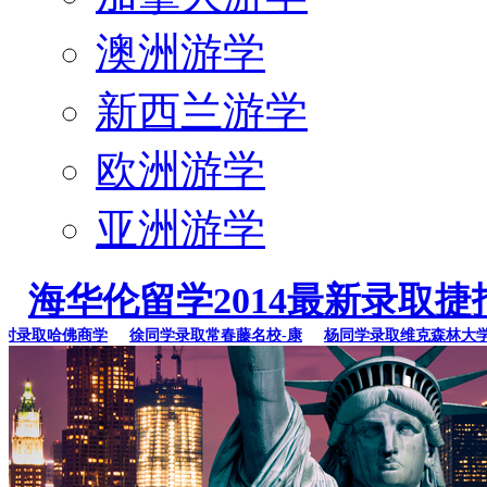
澳洲游学
新西兰游学
欧洲游学
亚洲游学
海华伦留学2014最新录取捷
录取哈佛商学
徐同学录取常春藤名校-康
杨同学录取维克森林大学