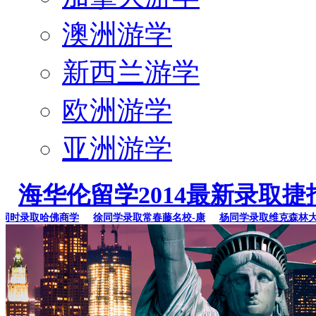
澳洲游学
新西兰游学
欧洲游学
亚洲游学
海华伦留学2014最新录取捷
录取哈佛商学
徐同学录取常春藤名校-康
杨同学录取维克森林大学