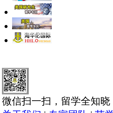
北 京
上 海
广 洲
南 京
大 连
武 汉
青 岛
全国免费电话：
400-646-8802
北京海华伦电话：
010-5869 8
微信扫一扫，留学全知晓