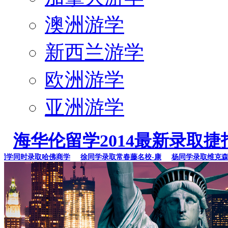
澳洲游学
新西兰游学
欧洲游学
亚洲游学
海华伦留学2014最新录取捷
同时录取哈佛商学
徐同学录取常春藤名校-康
杨同学录取维克森林