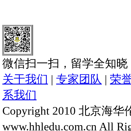
北 京
上 海
广 洲
南 京
大 连
武 汉
青 岛
全国免费电话：
400-646-8802
北京海华伦电话：
010-5869 8
微信扫一扫，留学全知晓
关于我们
|
专家团队
|
荣
系我们
Copyright 2010 
www.hhledu.com.cn All R