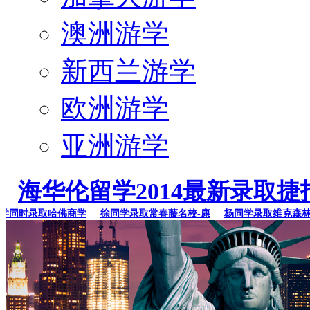
澳洲游学
新西兰游学
欧洲游学
亚洲游学
海华伦留学2014最新录取捷
同时录取哈佛商学
徐同学录取常春藤名校-康
杨同学录取维克森林大