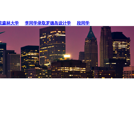
森林大学
李同学录取罗德岛设计学
段同学、贾同学录取纽约
张同