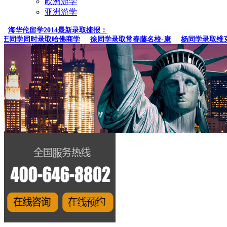
欧洲游学
亚洲游学
海华伦留学2014最新录取捷报：
王同学同时录取哈佛商学
徐同学录取常春藤名校-康
杨同学录取维克