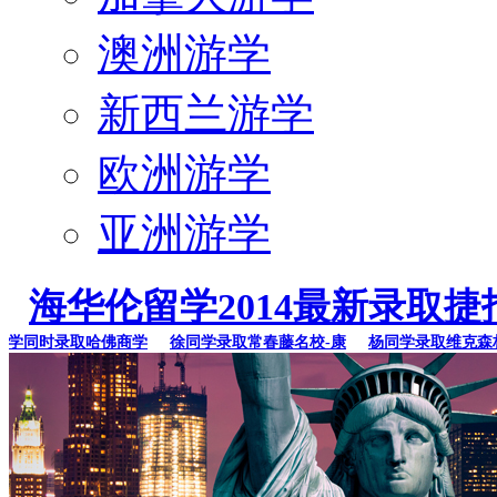
澳洲游学
新西兰游学
欧洲游学
亚洲游学
海华伦留学2014最新录取捷
同时录取哈佛商学
徐同学录取常春藤名校-康
杨同学录取维克森林大