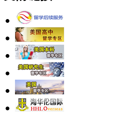
北 京
上 海
广 洲
南 京
大 连
武 汉
青 岛
全国免费电话：
400-646-8802
北京海华伦电话：
010-5869 8